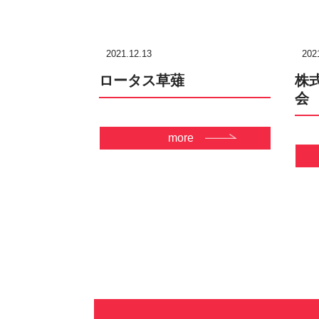
2021.12.13
202
ロータス草薙
株
会
more