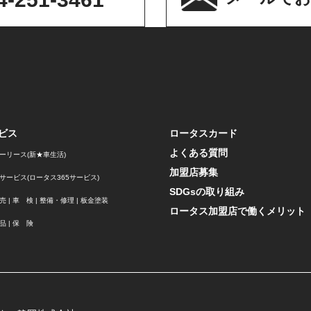
ビス
ロータスカード
よくある質問
ーリース(新★車生活)
加盟店募集
サービス(ロータス365サービス)
SDGsの取り組み
売
|
車 検
|
整備・修理
|
板金塗装
ロータス加盟店で働くメリット
品
|
保 険