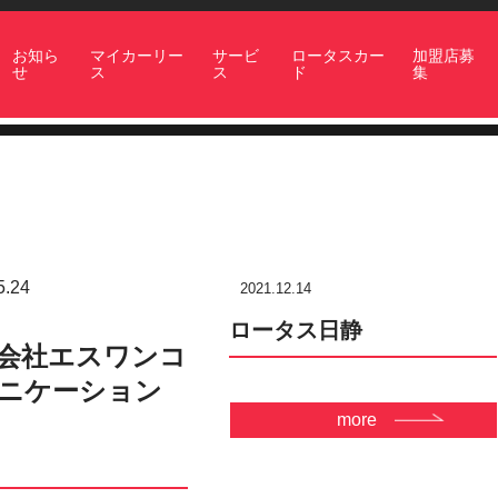
お知ら
マイカーリー
サービ
ロータスカー
加盟店募
せ
ス
ス
ド
集
5.24
2021.12.14
ロータス日静
会社エスワンコ
ニケーション
more