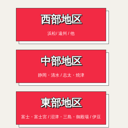
西部地区
浜松/ 遠州 / 他
中部地区
静岡・清水 / 志太・焼津
東部地区
富士・富士宮 / 沼津・三島・御殿場 / 伊豆