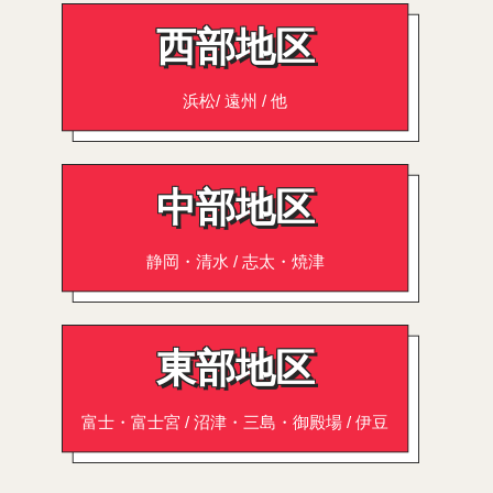
西部地区
浜松/ 遠州 / 他
中部地区
静岡・清水 / 志太・焼津
東部地区
富士・富士宮 / 沼津・三島・御殿場 / 伊豆